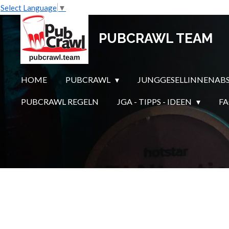
Select Language
▼
Zum
Hauptinhalt
PUBCRAWL TEAM
springen
HOME
PUBCRAWL
JUNGGESELLINNENAB
PUBCRAWL REGELN
JGA - TIPPS - IDEEN
F