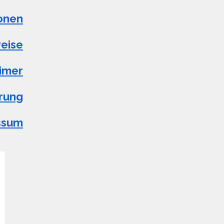
onen
eise
aimer
rung
ssum