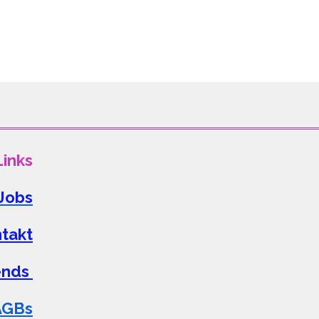
Links
Jobs
takt
iends
AGBs