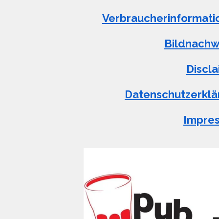
Verbraucherinformati
Bildnachw
Discl
Datenschutzerklä
Impre