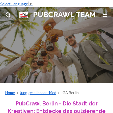
Select Language
▼
Zum
Hauptinhalt
PUBCRAWL TEAM
springen
Home
»
Junggesellenabschied
»
JGA Berlin
PubCrawl Berlin -
Die Stadt der
Kreativen: Entdecke das pulsierende