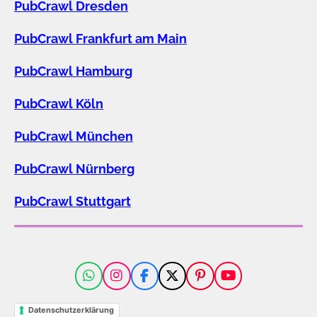
PubCrawl Dresden
PubCrawl Frankfurt am Main
PubCrawl Hamburg
PubCrawl Köln
PubCrawl München
PubCrawl Nürnberg
PubCrawl Stuttgart
W
I
F
X
P
Y
h
n
a
i
o
a
s
c
n
u
Datenschutzerklärung