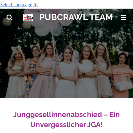
Select Language
▼
Zum
Hauptinhalt
PUBCRAWL TEAM
springen
Junggesellinnenabschied
– Ein
Unvergesslicher
JGA
!