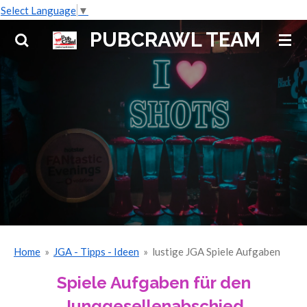
Select Language
▼
Zum
Hauptinhalt
PUBCRAWL TEAM
springen
Home
»
JGA - Tipps - Ideen
»
lustige JGA Spiele Aufgaben
Spiele Aufgaben für den
Junggesellenabschied