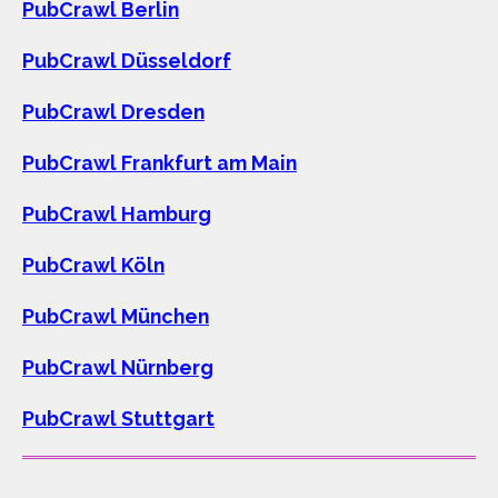
PubCrawl Berlin
PubCrawl Düsseldorf
PubCrawl Dresden
PubCrawl Frankfurt am Main
PubCrawl Hamburg
PubCrawl Köln
PubCrawl München
PubCrawl Nürnberg
PubCrawl Stuttgart