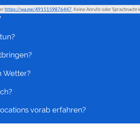
ter
https://wa.me/4915159876447
. Keine Anrufe oder Sprachnachri
?
 tun?
tbringen?
m Wetter?
rch?
ocations vorab erfahren?