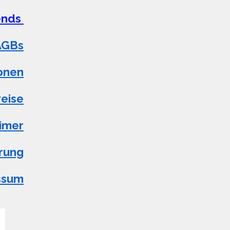
iends
AGBs
onen
eise
aimer
rung
ssum