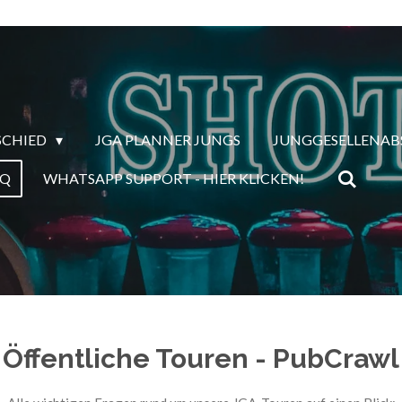
SCHIED
JGA PLANNER JUNGS
JUNGGESELLENAB
AQ
WHATSAPP SUPPORT - HIER KLICKEN!
Öffentliche Touren - PubCrawl