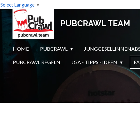
Select Language
▼
Zum
Hauptinhalt
PUBCRAWL TEAM
springen
HOME
PUBCRAWL
JUNGGESELLINNENAB
PUBCRAWL REGELN
JGA - TIPPS - IDEEN
F