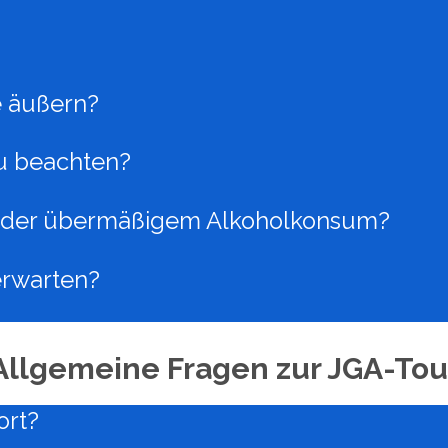
 äußern?
zu beachten?
n oder übermäßigem Alkoholkonsum?
erwarten?
Allgemeine Fragen zur JGA-Tou
ort?