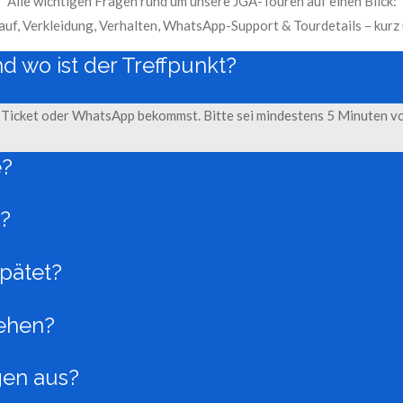
Alle wichtigen Fragen rund um unsere JGA-Touren auf einen Blick:
auf, Verkleidung, Verhalten, WhatsApp-Support & Tourdetails – kurz u
d wo ist der Treffpunkt?
l, Ticket oder WhatsApp bekommst. Bitte sei mindestens 5 Minuten vor
e?
r?
pätet?
iehen?
gen aus?