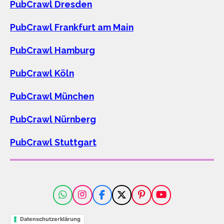
PubCrawl Dresden
PubCrawl Frankfurt am Main
PubCrawl Hamburg
PubCrawl Köln
PubCrawl München
PubCrawl Nürnberg
PubCrawl Stuttgart
W
I
F
X
P
Y
h
n
a
i
o
a
s
c
n
u
Datenschutzerklärung