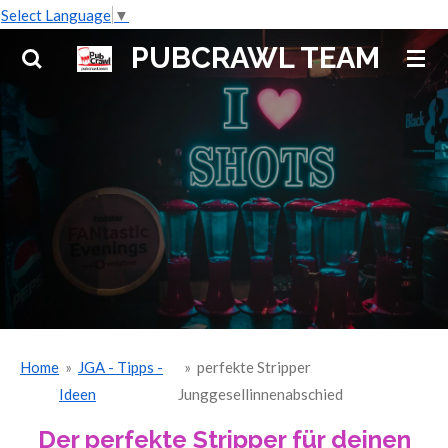
Select Language
▼
Zum
Hauptinhalt
PUBCRAWL TEAM
springen
Home
»
JGA - Tipps -
»
perfekte Stripper
Ideen
Junggesellinnenabschied
Der perfekte Stripper für deinen