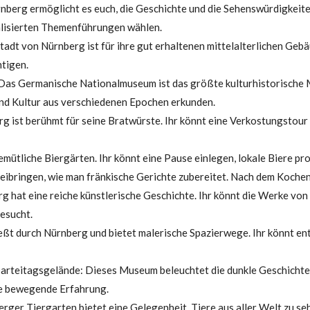
nberg ermöglicht es euch, die Geschichte und die Sehenswürdigkeiten
alisierten Themenführungen wählen.
tadt von Nürnberg ist für ihre gut erhaltenen mittelalterlichen Geb
tigen.
as Germanische Nationalmuseum ist das größte kulturhistorische 
nd Kultur aus verschiedenen Epochen erkunden.
 ist berühmt für seine Bratwürste. Ihr könnt eine Verkostungstour
ütliche Biergärten. Ihr könnt eine Pause einlegen, lokale Biere pr
eibringen, wie man fränkische Gerichte zubereitet. Nach dem Koche
 hat eine reiche künstlerische Geschichte. Ihr könnt die Werke von
esucht.
eßt durch Nürnberg und bietet malerische Spazierwege. Ihr könnt en
teitagsgelände: Dieses Museum beleuchtet die dunkle Geschichte d
ne bewegende Erfahrung.
ger Tiergarten bietet eine Gelegenheit, Tiere aus aller Welt zu seh