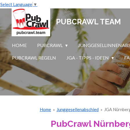
Select Language
▼
Zum
Hauptinhalt
PUBCRAWL TEAM
springen
HOME
PUBCRAWL
JUNGGESELLINNENAB
PUBCRAWL REGELN
JGA - TIPPS - IDEEN
F
Home
»
Junggesellenabschied
»
JGA Nürnber
PubCrawl Nürnber