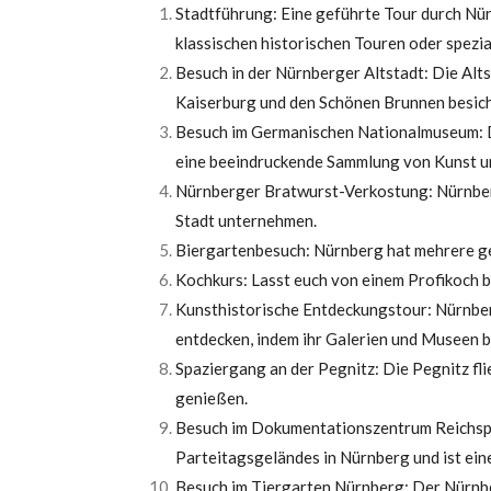
Stadtführung: Eine geführte Tour durch Nür
klassischen historischen Touren oder spezi
Besuch in der Nürnberger Altstadt: Die Alts
Kaiserburg und den Schönen Brunnen besich
Besuch im Germanischen Nationalmuseum: D
eine beeindruckende Sammlung von Kunst u
Nürnberger Bratwurst-Verkostung: Nürnberg
Stadt unternehmen.
Biergartenbesuch: Nürnberg hat mehrere gem
Kochkurs: Lasst euch von einem Profikoch b
Kunsthistorische Entdeckungstour: Nürnberg
entdecken, indem ihr Galerien und Museen b
Spaziergang an der Pegnitz: Die Pegnitz fli
genießen.
Besuch im Dokumentationszentrum Reichspar
Parteitagsgeländes in Nürnberg und ist ei
Besuch im Tiergarten Nürnberg: Der Nürnber