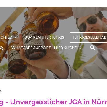
SCHIED
JGA PLANNER JUNGS
JUNGGESELLENAB
AQ
WHATSAPP SUPPORT - HIER KLICKEN!
g
g -
Unvergesslicher JGA in Nür