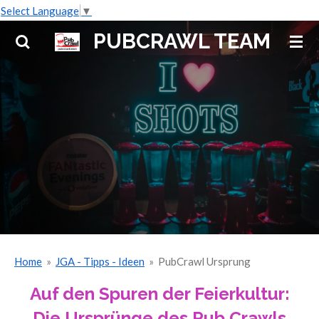
Select Language
▼
Zum
Hauptinhalt
PUBCRAWL TEAM
springen
Home
»
JGA - Tipps - Ideen
»
PubCrawl Ursprung
Auf den Spuren der Feierkultur:
Die Ursprünge des Pub Crawls