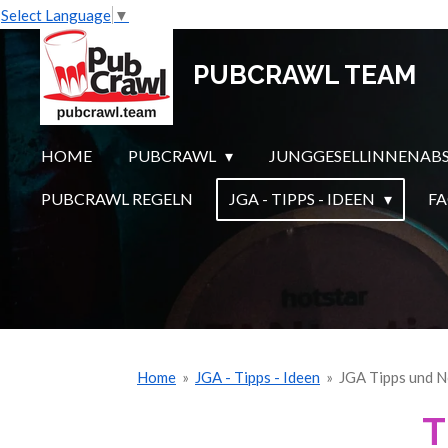
Select Language
▼
Zum
Hauptinhalt
PUBCRAWL TEAM
springen
HOME
PUBCRAWL
JUNGGESELLINNENAB
PUBCRAWL REGELN
JGA - TIPPS - IDEEN
F
Home
»
JGA - Tipps - Ideen
»
JGA Tipps und 
T