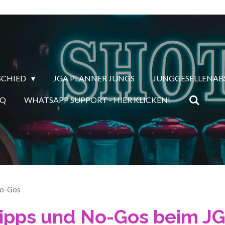
SCHIED
JGA PLANNER JUNGS
JUNGGESELLENAB
AQ
WHATSAPP SUPPORT - HIER KLICKEN!
No-Gos
ipps und No-Gos beim J