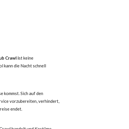
ub Crawl i
st keine
ol kann die Nacht schnell
se kommst. Sich auf den
vice vorzubereiten, verhindert,
reise endet.
b Crawl handelt und Kostüme