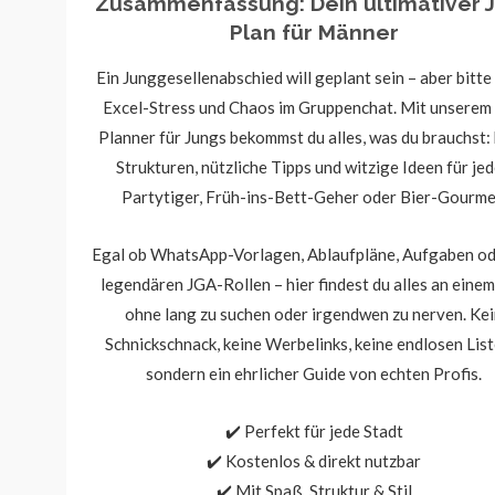
Zusammenfassung: Dein ultimativer 
Plan für Männer
Ein Junggesellenabschied will geplant sein – aber bitt
Excel-Stress und Chaos im Gruppenchat. Mit unserem
Planner für Jungs bekommst du alles, was du brauchst: 
Strukturen, nützliche Tipps und witzige Ideen für je
Partytiger, Früh-ins-Bett-Geher oder Bier-Gourme
Egal ob WhatsApp-Vorlagen, Ablaufpläne, Aufgaben od
legendären JGA-Rollen – hier findest du alles an einem
ohne lang zu suchen oder irgendwen zu nerven. Ke
Schnickschnack, keine Werbelinks, keine endlosen List
sondern ein ehrlicher Guide von echten Profis.
✔️ Perfekt für jede Stadt
✔️ Kostenlos & direkt nutzbar
✔️ Mit Spaß, Struktur & Stil