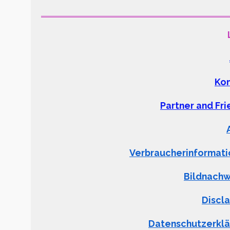
Kon
Partner and Fr
Verbraucherinformat
Bildnachw
Discl
Datenschutzerkl