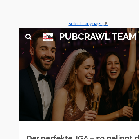
Zum
Select Language
▼
Hauptinhalt
springen
PUBCRAWL TEAM
Der perfekte JGA – so gelingt 