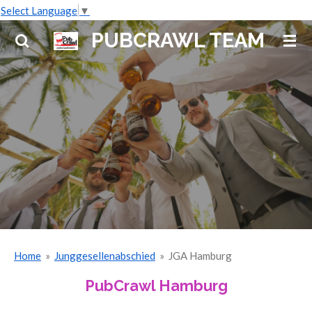
Select Language
▼
Zum
Hauptinhalt
PUBCRAWL TEAM
springen
Home
»
Junggesellenabschied
»
JGA Hamburg
PubCrawl Hamburg